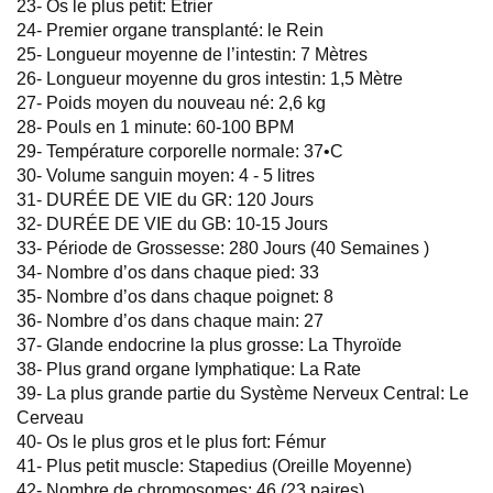
23- Os le plus petit: Étrier
24- Premier organe transplanté: le Rein
25- Longueur moyenne de l’intestin: 7 Mètres
26- Longueur moyenne du gros intestin: 1,5 Mètre
27- Poids moyen du nouveau né: 2,6 kg
28- Pouls en 1 minute: 60-100 BPM
29- Température corporelle normale: 37•C
30- Volume sanguin moyen: 4 - 5 litres
31- DURÉE DE VIE du GR: 120 Jours
32- DURÉE DE VIE du GB: 10-15 Jours
33- Période de Grossesse: 280 Jours (40 Semaines )
34- Nombre d’os dans chaque pied: 33
35- Nombre d’os dans chaque poignet: 8
36- Nombre d’os dans chaque main: 27
37- Glande endocrine la plus grosse: La Thyroïde
38- Plus grand organe lymphatique: La Rate
39- La plus grande partie du Système Nerveux Central: Le
Cerveau
40- Os le plus gros et le plus fort: Fémur
41- Plus petit muscle: Stapedius (Oreille Moyenne)
42- Nombre de chromosomes: 46 (23 paires)