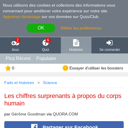
Nous utilisons des cookies et collectons des informations vous
concernant pour améliorer votre expérience sur notre site
.
Apprenez davantage
sur vos données sur QuizzClub.
OK
Définir les préférences
2
6
Jeux
Quiz
Histoires
Se connecter
Plus Récent
Populaire
0
Essayer d'utiliser les boosters
Faits et histoires
Science
Les chiffres surprenants à propos du corps
humain
par
Gérôme Goodman
via
QUORA.COM
Partager
sur Facebook