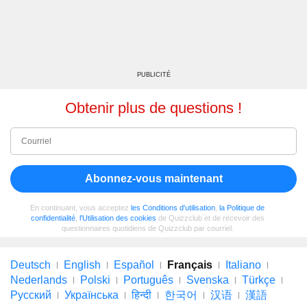
PUBLICITÉ
Obtenir plus de questions !
Abonnez-vous maintenant
En continuant, vous acceptez
les Conditions d'utilisation
,
la Politique de
confidentialité
,
l'Utilisation des cookies
de Quizzclub et de recevoir des
questionnaires quotidiens de Quizzclub par courriel.
Deutsch
English
Español
Français
Italiano
Nederlands
Polski
Português
Svenska
Türkçe
Русский
Українська
हिन्दी
한국어
汉语
漢語