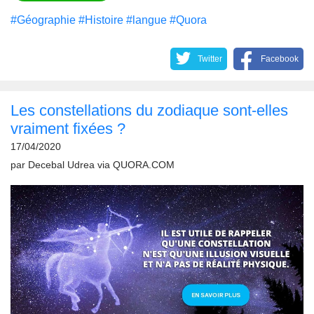
#Géographie
#Histoire
#langue
#Quora
Twitter
Facebook
Les constellations du zodiaque sont-elles
vraiment fixées ?
17/04/2020
par
Decebal Udrea
via
QUORA.COM