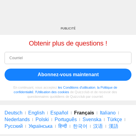
PUBLICITÉ
Obtenir plus de questions !
Abonnez-vous maintenant
En continuant, vous acceptez
les Conditions d'utilisation
,
la Politique de
confidentialité
,
l'Utilisation des cookies
de Quizzclub et de recevoir des
questionnaires quotidiens de Quizzclub par courriel.
Deutsch
English
Español
Français
Italiano
Nederlands
Polski
Português
Svenska
Türkçe
Русский
Українська
हिन्दी
한국어
汉语
漢語