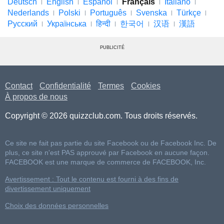
Deutsch
English
Español
Français
Italiano
Nederlands
Polski
Português
Svenska
Türkçe
Русский
Українська
हिन्दी
한국어
汉语
漢語
PUBLICITÉ
Contact
Confidentialité
Termes
Cookies
À propos de nous
Copyright © 2026 quizzclub.com. Tous droits réservés.
Ce site ne fait pas partie du site Facebook ou de Facebook Inc. De
plus, ce site n'est PAS approuvé par Facebook en aucune façon.
FACEBOOK est une marque de commerce de FACEBOOK, Inc.
Avertissement : Tout le contenu est fourni à des fins de
divertissement uniquement
Choix des données personnelles