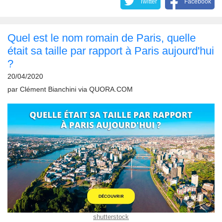
Twitter
Facebook
Quel est le nom romain de Paris, quelle
était sa taille par rapport à Paris aujourd'hui
?
20/04/2020
par
Clément Bianchini
via
QUORA.COM
shutterstock