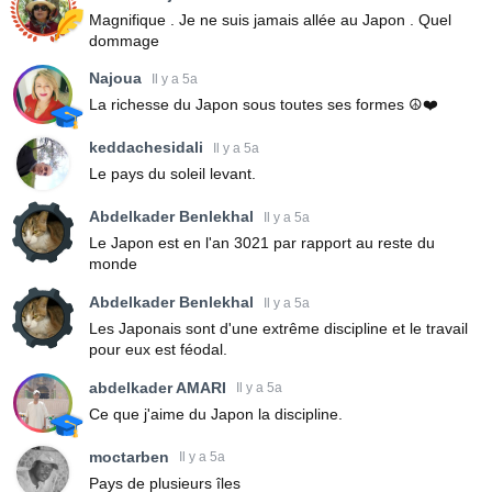
Magnifique . Je ne suis jamais allée au Japon . Quel
dommage
Najoua
Il y a 5a
La richesse du Japon sous toutes ses formes ☮️❤️
keddachesidali
Il y a 5a
Le pays du soleil levant.
Abdelkader Benlekhal
Il y a 5a
Le Japon est en l'an 3021 par rapport au reste du
monde
Abdelkader Benlekhal
Il y a 5a
Les Japonais sont d'une extrême discipline et le travail
pour eux est féodal.
abdelkader AMARI
Il y a 5a
Ce que j'aime du Japon la discipline.
moctarben
Il y a 5a
Pays de plusieurs îles