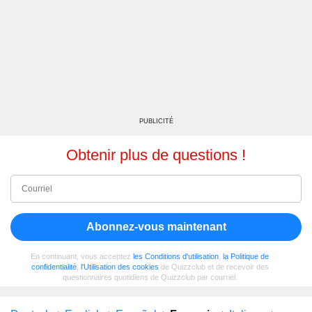
PUBLICITÉ
Obtenir plus de questions !
Abonnez-vous maintenant
En continuant, vous acceptez
les Conditions d'utilisation
,
la Politique de
confidentialité
,
l'Utilisation des cookies
de Quizzclub et de recevoir des
questionnaires quotidiens de Quizzclub par courriel.