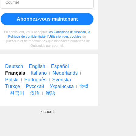
Abonnez-vous maintenant
En continuant, vous acceptez
les Conditions d'utilisation
,
la
Politique de confidentialité
,
l'Utilisation des cookies
de
Quizzclub et de recevoir des questionnaires quotidiens de
Quizzclub par courriel.
Deutsch
English
Español
Français
Italiano
Nederlands
Polski
Português
Svenska
Türkçe
Русский
Українська
हिन्दी
한국어
汉语
漢語
PUBLICITÉ