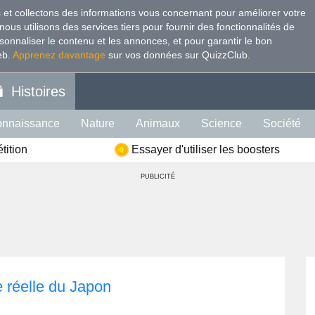
s et collectons des informations vous concernant pour améliorer votre
 nous utilisons des services tiers pour fournir des fonctionnalités de
onnaliser le contenu et les annonces, et pour garantir le bon
eb
.
Apprenez davantage
sur vos données sur QuizzClub.
Histoires
nnaissance
Nature
Animaux
Science
Société
tition
Essayer d'utiliser les boosters
nté
Mémoire
PUBLICITÉ
ie réelle du Japon