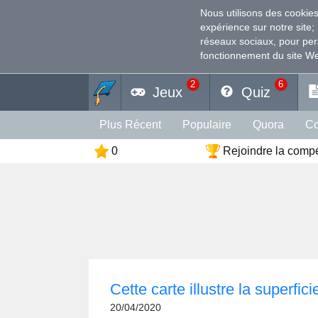
Nous utilisons des cookie
expérience sur notre site
;
réseaux sociaux, pour pers
fonctionnement du site W
2
6
Jeux
Quiz
Plus Récent
Populaire
Quora
Co
0
Rejoindre la compé
Histoire
Culture
Phychologie
Sa
Cette carte illustre la superfic
20/04/2020