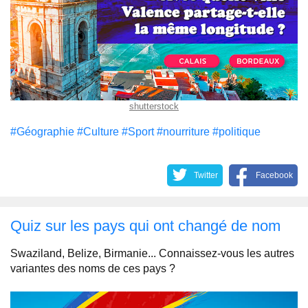
shutterstock
#Géographie
#Culture
#Sport
#nourriture
#politique
Twitter
Facebook
Quiz sur les pays qui ont changé de nom
Swaziland, Belize, Birmanie... Connaissez-vous les autres
variantes des noms de ces pays ?