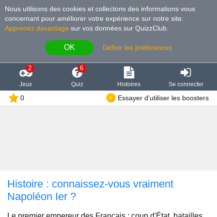
Nous utilisons des cookies et collectons des informations vous
concernant pour améliorer votre expérience sur notre site
.
Apprenez davantage
sur vos données sur QuizzClub.
OK
Définir les préférences
2
6
Jeux
Quiz
Histoires
Se connecter
0
Essayer d'utiliser les boosters
Histoire : connaissez-vous vraiment
Napoléon Ier ?
Le premier empereur des Français : coup d'État, batailles,