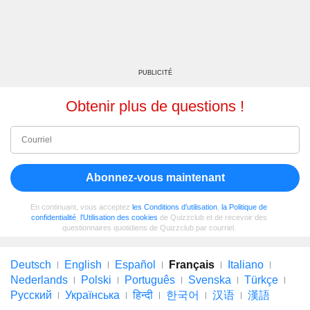
PUBLICITÉ
Obtenir plus de questions !
Abonnez-vous maintenant
En continuant, vous acceptez
les Conditions d'utilisation
,
la Politique de
confidentialité
,
l'Utilisation des cookies
de Quizzclub et de recevoir des
questionnaires quotidiens de Quizzclub par courriel.
Deutsch
English
Español
Français
Italiano
Nederlands
Polski
Português
Svenska
Türkçe
Русский
Українська
हिन्दी
한국어
汉语
漢語