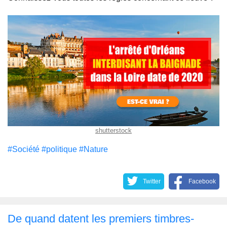
shutterstock
#Société
#politique
#Nature
Twitter
Facebook
De quand datent les premiers timbres-