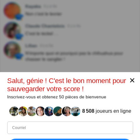
Kayaka
Il y a 4a
Non c'est le levrier
Claude Chantelois
Il y a 4a
C'est le teckel ...
Lilian
Il y a 5a
N'importe quoi et pourquoi pas le chihuahua pour
chasser le sanglier !
✕
Auteur :
Salut, génie ! C'est le bon moment pour
sauvegarder votre score !
ally
Inscrivez-vous et obtenez 50 pièces de bienvenue
Auteur
8 508
joueurs en ligne
Depuis
Niveau
Score
Questions
02/2015
98
882027
8399