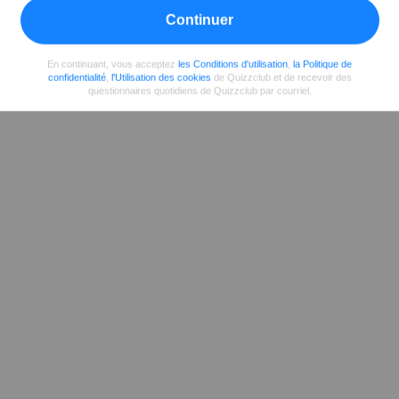
Partager
sur Facebook
Continuer
En continuant, vous acceptez
les Conditions d'utilisation
,
la Politique de
confidentialité
,
l'Utilisation des cookies
de Quizzclub et de recevoir des
questionnaires quotidiens de Quizzclub par courriel.