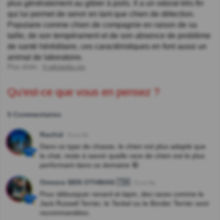
plus généralement au gibier à poils. Il a un odorat très fin
qui lui permet de servir en tant que chien de détection.
Populaire comme chien de compagnie en raison de sa
taille, de son tempérament et de son absence de problème
de santé héréditaire, ces caractéristiques en font aussi un
animal de laboratoire.
Plus d'info :
fr.wikipedia.org
Qu'est-ce que vous en pensez ?
5 Commentaires
Rachid
Il y a 3a
Dans ce type de chasse, le chien est plus adapté que
le chat, reste à savoir quelle race de chien est le plus
performant dans ce domaine 🤪
Omrane BEN OTHMAN 🇹🇳
Il y a 4a
Pour débusquer renard et lapin, des races comme le
Jack Russell Terrier, le Teckel ou le Border Terrier sont
recommandées.