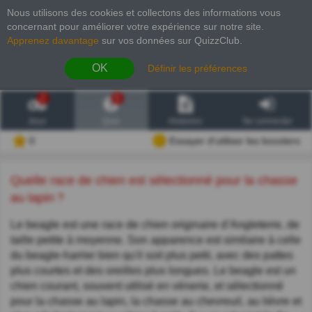
Nous utilisons des cookies et collectons des informations vous
concernant pour améliorer votre expérience sur notre site
.
Apprenez davantage
sur vos données sur QuizzClub.
OK
Définir les préférences
2
6
Jeux
Quiz
Histoires
Se connecter
0
Essayer d'utiliser les boosters
Quelle race de chien est sélectionné pour la chasse
au lapin ?
Le beagle est une race de chien originaire d’Angleterre, de
taille petite à moyenne. Son apparence est similaire à celle
du beagle-harrier bien qu'il soit plus petit, avec des pattes
plus courtes et des oreilles plus longues. Le beagle est un
chien courant, souvent utilisé en vénerie, et sélectionné
pour la chasse au lapin, la chasse au chevreuil, au lièvre et