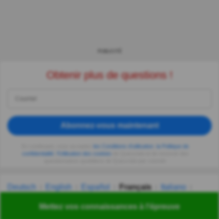
PUBLICITÉ
Obtenir plus de questions !
Abonnez-vous maintenant
En continuant, vous acceptez
les Conditions d'utilisation
,
la Politique de
confidentialité
,
l'Utilisation des cookies
de Quizzclub et de recevoir des
questionnaires quotidiens de Quizzclub par courriel.
Deutsch
English
Español
Français
Italiano
Nederlands
Polski
Português
Svenska
Türkçe
Mettez vos connaissances à l'épreuve
Русский
Українська
हिन्दी
한국어
汉语
漢語