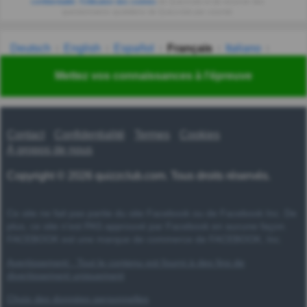
confidentialité
,
l'Utilisation des cookies
de Quizzclub et de recevoir des
questionnaires quotidiens de Quizzclub par courriel.
Deutsch
English
Español
Français
Italiano
Nederlands
Polski
Português
Svenska
Türkçe
Mettez vos connaissances à l'épreuve
Русский
Українська
हिन्दी
한국어
汉语
漢語
Contact
Confidentialité
Termes
Cookies
À propos de nous
Copyright © 2026 quizzclub.com. Tous droits réservés.
Ce site ne fait pas partie du site Facebook ou de Facebook Inc. De
plus, ce site n'est PAS approuvé par Facebook en aucune façon.
FACEBOOK est une marque de commerce de FACEBOOK, Inc.
Avertissement : Tout le contenu est fourni à des fins de
divertissement uniquement
Choix des données personnelles