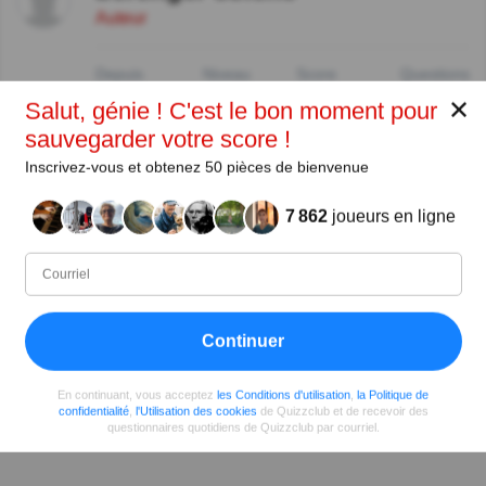
Auteur
Depuis
Niveau
Score
Questions
09/2019
88
242085
2894
✕
Salut, génie ! C'est le bon moment pour
sauvegarder votre score !
Partager
sur Facebook
Inscrivez-vous et obtenez 50 pièces de bienvenue
7 862
joueurs en ligne
Continuer
En continuant, vous acceptez
les Conditions d'utilisation
,
la Politique de
confidentialité
,
l'Utilisation des cookies
de Quizzclub et de recevoir des
questionnaires quotidiens de Quizzclub par courriel.