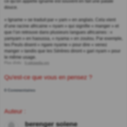
ce qu'on appelle igname est souvent en fait une patate
douce.
« Igname » se traduit par « yam » en anglais. Cela vient
d’une racine africaine « nyam » qui signifie « manger » et
que l’on retrouve dans plusieurs langues africaines : «
yamyam » en haoussa, « nyama » en zoulou. Par exemple,
les Peuls disent « ngare nyame » pour dire « venez
manger » tandis que les Sérères diront « gari nyam » pour
le même usage.
Plus d'info :
fr.wikipedia.org
Qu'est-ce que vous en pensez ?
0 Commentaires
Auteur :
berenger solene