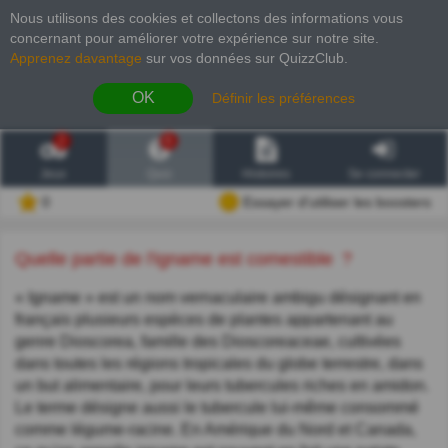
Nous utilisons des cookies et collectons des informations vous
concernant pour améliorer votre expérience sur notre site
.
Apprenez davantage
sur vos données sur QuizzClub.
OK
Définir les préférences
2
6
Jeux
Quiz
Histoires
Se connecter
0
Essayer d'utiliser les boosters
Quelle partie de l'igname est comestible ?
« Igname » est un nom vernaculaire ambigu désignant en
français plusieurs espèces de plantes appartenant au
genre Dioscorea, famille des Dioscoreaceae, cultivées
dans toutes les régions tropicales du globe terrestre, dans
un but alimentaire, pour leurs tubercules riches en amidon.
Le terme désigne aussi le tubercule lui-même consommé
comme légume-racine. En Amérique du Nord et Canada,