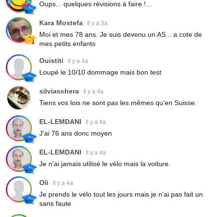
Oups... quelques révisions à faire !...
Kara Mostefa
Il y a 3a
Moi et mes 78 ans. Je suis devenu un AS... a cote de
mes petits enfants
Ouistiti
Il y a 4a
Loupé le 10/10 dommage mais bon test
silviaschera
Il y a 4a
Tiens vos lois ne sont pas les mêmes qu’en Suisse.
EL-LEMDANI
Il y a 4a
J'ai 76 ans donc moyen
EL-LEMDANI
Il y a 4a
Je n'ai jamais utilisé le vélo mais la voiture.
Oli
Il y a 4a
Je prends le vélo tout les jours mais je n'ai pas fait un
sans faute