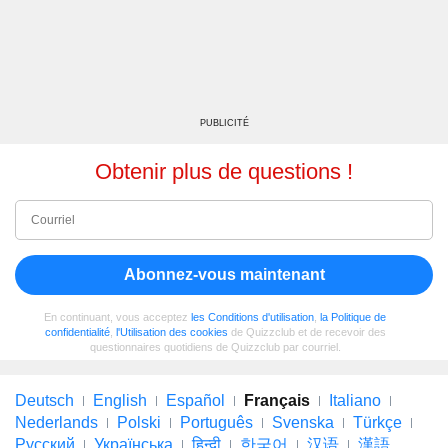
PUBLICITÉ
Obtenir plus de questions !
Abonnez-vous maintenant
En continuant, vous acceptez
les Conditions d'utilisation
,
la Politique de
confidentialité
,
l'Utilisation des cookies
de Quizzclub et de recevoir des
questionnaires quotidiens de Quizzclub par courriel.
Deutsch
English
Español
Français
Italiano
Nederlands
Polski
Português
Svenska
Türkçe
Русский
Українська
हिन्दी
한국어
汉语
漢語