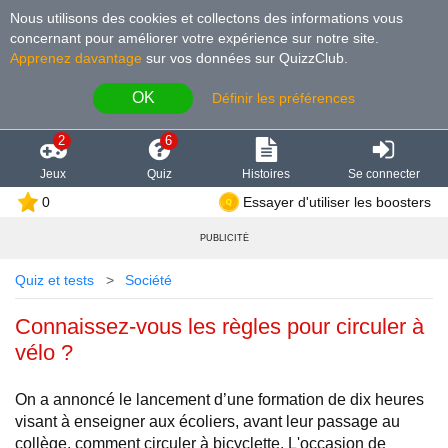
Nous utilisons des cookies et collectons des informations vous
concernant pour améliorer votre expérience sur notre site
.
Apprenez davantage
sur vos données sur QuizzClub.
OK
Définir les préférences
2
6
Jeux
Quiz
Histoires
Se connecter
0
Essayer d'utiliser les boosters
PUBLICITÉ
Quiz et tests
Société
Connaissez-vous les règles pour circuler à
vélo ?
On a annoncé le lancement d’une formation de dix heures
visant à enseigner aux écoliers, avant leur passage au
collège, comment circuler à bicyclette. L'occasion de