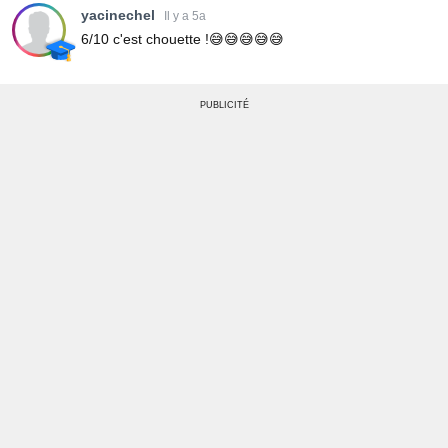
yacinechel
Il y a 5a
6/10 c'est chouette !😅😅😅😅😅
PUBLICITÉ