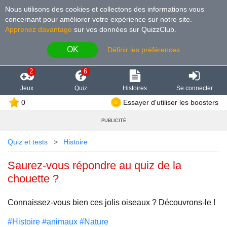
Nous utilisons des cookies et collectons des informations vous
concernant pour améliorer votre expérience sur notre site
.
Apprenez davantage
sur vos données sur QuizzClub.
OK
Définir les préférences
2
6
Jeux
Quiz
Histoires
Se connecter
0
Essayer d'utiliser les boosters
PUBLICITÉ
Quiz et tests
Histoire
Saurez-vous répondre au quiz de la
chouette ?
Connaissez-vous bien ces jolis oiseaux ? Découvrons-le !
#Histoire
#animaux
#Nature