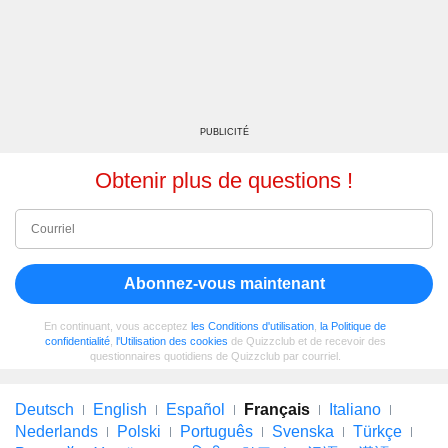
PUBLICITÉ
Obtenir plus de questions !
Abonnez-vous maintenant
En continuant, vous acceptez
les Conditions d'utilisation
,
la Politique de
confidentialité
,
l'Utilisation des cookies
de Quizzclub et de recevoir des
questionnaires quotidiens de Quizzclub par courriel.
Deutsch
English
Español
Français
Italiano
Nederlands
Polski
Português
Svenska
Türkçe