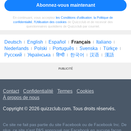
Abonnez-vous maintenant
En continuant, vous acceptez
les Conditions d'utilisation
,
la Politique de
confidentialité
,
l'Utilisation des cookies
de Quizzclub et de recevoir des
questionnaires quotidiens de Quizzclub par courriel.
Deutsch
English
Español
Français
Italiano
Nederlands
Polski
Português
Svenska
Türkçe
Русский
Українська
हिन्दी
한국어
汉语
漢語
PUBLICITÉ
Contact
Confidentialité
Termes
Cookies
À propos de nous
Copyright © 2026 quizzclub.com. Tous droits réservés.
Ce site ne fait pas partie du site Facebook ou de Facebook Inc. De
plus, ce site n'est PAS approuvé par Facebook en aucune façon.