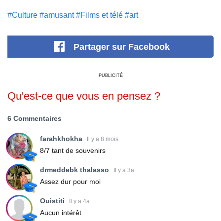
#Culture
#amusant
#Films et télé
#art
Partager
sur Facebook
PUBLICITÉ
Qu'est-ce que vous en pensez ?
6 Commentaires
farahkhokha
Il y a 8 mois
8/7 tant de souvenirs
drmeddebk thalasso
Il y a 3a
Assez dur pour moi
Ouistiti
Il y a 4a
Aucun intérêt