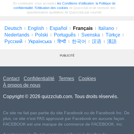
En continuant, vous acceptez
les Conditions d'utilisation
,
la Politique de
confidentialité
,
l'Utilisation des cookies
de Quizzclub et de recevoir des
questionnaires quotidiens de Quizzclub par courriel.
Deutsch
English
Español
Français
Italiano
Nederlands
Polski
Português
Svenska
Türkçe
Русский
Українська
हिन्दी
한국어
汉语
漢語
PUBLICITÉ
Contact
Confidentialité
Termes
Cookies
À propos de nous
Copyright © 2026 quizzclub.com. Tous droits réservés.
Ce site ne fait pas partie du site Facebook ou de Facebook Inc. De
plus, ce site n'est PAS approuvé par Facebook en aucune façon.
FACEBOOK est une marque de commerce de FACEBOOK, Inc.