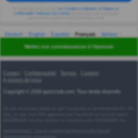
En continuant, vous acceptez
les Conditions d'utilisation
,
la Politique de
confidentialité
,
l'Utilisation des cookies
de Quizzclub et de recevoir des
questionnaires quotidiens de Quizzclub par courriel.
Deutsch
English
Español
Français
Italiano
Nederlands
Polski
Português
Svenska
Türkçe
Mettez vos connaissances à l'épreuve
Русский
Українська
हिन्दी
한국어
汉语
漢語
Contact
Confidentialité
Termes
Cookies
À propos de nous
Copyright © 2026 quizzclub.com. Tous droits réservés.
Ce site ne fait pas partie du site Facebook ou de Facebook Inc. De
plus, ce site n'est PAS approuvé par Facebook en aucune façon.
FACEBOOK est une marque de commerce de FACEBOOK, Inc.
Avertissement : Tout le contenu est fourni à des fins de
divertissement uniquement