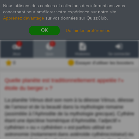
Nous utilisons des cookies et collectons des informations vous
concernant pour améliorer votre expérience sur notre site
.
Apprenez davantage
sur vos données sur QuizzClub.
OK
Définir les préférences
2
6
Jeux
Quiz
Histoires
Se connecter
0
Essayer d'utiliser les boosters
Quelle planète est traditionnellement appelée l’«
étoile du berger » ?
La planète Vénus doit son nom à la déesse Vénus, déesse
de l'amour et de la beauté dans la mythologie romaine
(assimilée à l'Aphrodite de la mythologie grecque). Cythère
étant une épiclèse homérique d'Aphrodite, l'adjectif «
cythérien » ou « cythéréen » est parfois utilisé en
astronomie (notamment dans astéroïde cythérocroiseur) ou