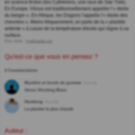
en science-fiction (les Cythériens, une race de Star Trek).
En Europe, Vénus est traditionnellement appelée l’« étoile
du berger ». En Afrique, les Dogons l'appelle l'« étoile des
chevriers ». Moins fréquemment, on parle de la « planète
ardente » à cause de la température élevée qui règne à sa
surface.
Plus d'info :
fr.wikipedia.org
Qu'est-ce que vous en pensez ?
2 Commentaires
Mystère et boule de gomme
Il y a 1a
Venus Shocking Blues
Hemberg
Il y a 5a
La planète la plus chaude
Auteur :