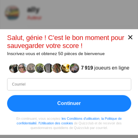
ally
Auteur
Depuis
Niveau
Score
Questions
✕
Salut, génie ! C'est le bon moment pour
02/2015
98
882027
8399
sauvegarder votre score !
Inscrivez-vous et obtenez 50 pièces de bienvenue
Partager
sur Facebook
7 919
joueurs en ligne
Continuer
En continuant, vous acceptez
les Conditions d'utilisation
,
la Politique de
confidentialité
,
l'Utilisation des cookies
de Quizzclub et de recevoir des
questionnaires quotidiens de Quizzclub par courriel.