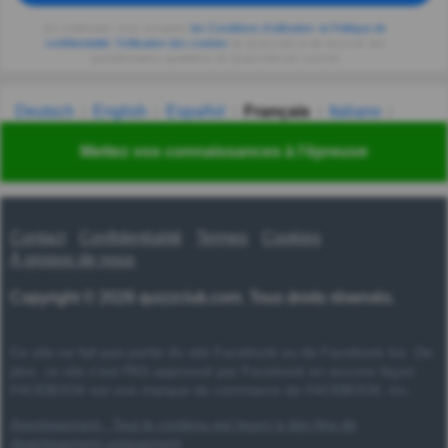
En continuant, vous acceptez
les Conditions d'utilisation
,
la Politique de
confidentialité
,
l'Utilisation des cookies
de Quizzclub et de recevoir des
questionnaires quotidiens de Quizzclub par courriel.
Deutsch
English
Español
Français
Italiano
Nederlands
Polski
Português
Svenska
Türkçe
Mettez vos connaissances à l'épreuve
Русский
Українська
हिन्दी
한국어
汉语
漢語
Contact
Confidentialité
Termes
Cookies
À propos de nous
Copyright © 2026 quizzclub.com. Tous droits réservés.
Ce site ne fait pas partie du site Facebook ou de Facebook Inc. De
plus, ce site n'est PAS approuvé par Facebook en aucune façon.
FACEBOOK est une marque de commerce de FACEBOOK, Inc.
Avertissement : Tout le contenu est fourni à des fins de
divertissement uniquement