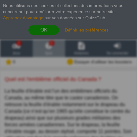
Nous utilisons des cookies et collectons des informations vous
concernant pour améliorer votre expérience sur notre site
.
Apprenez davantage
sur vos données sur QuizzClub.
OK
Définir les préférences
2
6
Jeux
Quiz
Histoires
Se connecter
0
Essayer d'utiliser les boosters
Quel est l'emblème officiel du Canada ?
La feuille d'érable est l'un des emblèmes officiels du
Canada, au même titre que le castor canadensis. On
retrouve la feuille d'érable notamment sur le drapeau du
Canada (ce n’est qu’en 1965 qu'elle constitue le centre du
drapeau) ainsi que sur plusieurs grades militaires des
forces armées canadiennes. Sur le drapeau, la feuille
d'érable rouge, au dessin stylisé, comporte 11 pointes. Son