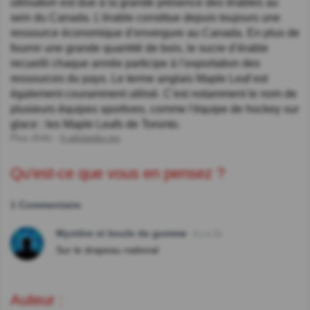
utilisation est due à la grande présence des érables au
sein du Canada. L’érable constitue depuis toujours une
ressource économique d’envergure au Canada. En plus de
fournir une grande quantité de bois, le sucre d’érable
recueilli chaque année participe à l’exportation des
ressources du pays. Le terme anglais Maple Leaf est
également couramment utilisé. C'est notamment le nom de
plusieurs équipes sportives, comme l'équipe de hockey sur
glace : les Maple Leafs de Toronto.
Plus d'info :
fr.wikipedia.org
Qu'est-ce que vous en pensez ?
1 Commentaire
Mystère et boule de gomme
Il y a 2a
Sur le drapeau national
Auteur :