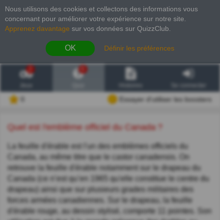
Nous utilisons des cookies et collectons des informations vous
concernant pour améliorer votre expérience sur notre site
.
Apprenez davantage
sur vos données sur QuizzClub.
OK
Définir les préférences
2
6
Jeux
Quiz
Histoires
Se connecter
0
Essayer d'utiliser les boosters
Quel est l'emblème officiel du Canada ?
La feuille d'érable est l'un des emblèmes officiels du
Canada, au même titre que le castor canadensis. On
retrouve la feuille d'érable notamment sur le drapeau du
Canada (ce n’est qu’en 1965 qu'elle constitue le centre du
drapeau) ainsi que sur plusieurs grades militaires des
forces armées canadiennes. Sur le drapeau, la feuille
d'érable rouge, au dessin stylisé, comporte 11 pointes. Son