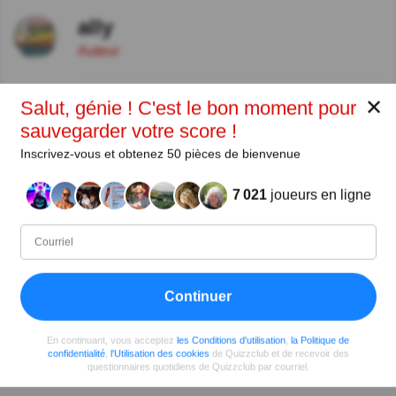
ally
Auteur
Depuis
Niveau
Score
Questions
✕
Salut, génie ! C'est le bon moment pour
02/2015
98
882027
8399
sauvegarder votre score !
Inscrivez-vous et obtenez 50 pièces de bienvenue
Partager
sur Facebook
7 021
joueurs en ligne
Continuer
En continuant, vous acceptez
les Conditions d'utilisation
,
la Politique de
confidentialité
,
l'Utilisation des cookies
de Quizzclub et de recevoir des
questionnaires quotidiens de Quizzclub par courriel.