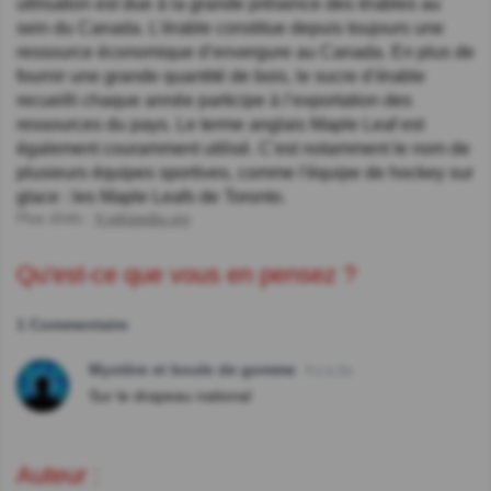
utilisation est due à la grande présence des érables au
sein du Canada. L’érable constitue depuis toujours une
ressource économique d’envergure au Canada. En plus de
fournir une grande quantité de bois, le sucre d’érable
recueilli chaque année participe à l’exportation des
ressources du pays. Le terme anglais Maple Leaf est
également couramment utilisé. C'est notamment le nom de
plusieurs équipes sportives, comme l'équipe de hockey sur
glace : les Maple Leafs de Toronto.
Plus d'info :
fr.wikipedia.org
Qu'est-ce que vous en pensez ?
1 Commentaire
Mystère et boule de gomme
Il y a 2a
Sur le drapeau national
Auteur :