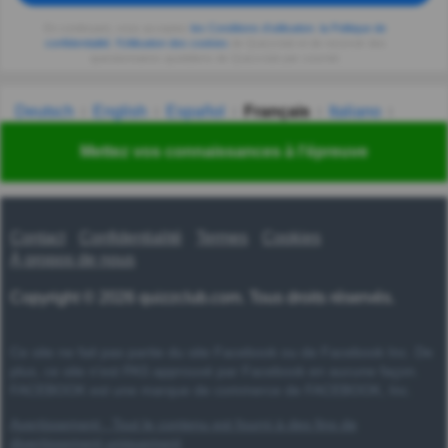
En continuant, vous acceptez
les Conditions d'utilisation
,
la Politique de
confidentialité
,
l'Utilisation des cookies
de Quizzclub et de recevoir des
questionnaires quotidiens de Quizzclub par courriel.
Deutsch
English
Español
Français
Italiano
Nederlands
Polski
Português
Svenska
Türkçe
Mettez vos connaissances à l'épreuve
Русский
Українська
हिन्दी
한국어
汉语
漢語
Contact
Confidentialité
Termes
Cookies
À propos de nous
Copyright © 2026 quizzclub.com. Tous droits réservés.
Ce site ne fait pas partie du site Facebook ou de Facebook Inc. De
plus, ce site n'est PAS approuvé par Facebook en aucune façon.
FACEBOOK est une marque de commerce de FACEBOOK, Inc.
Avertissement : Tout le contenu est fourni à des fins de
divertissement uniquement