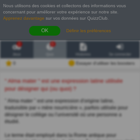
Nous utilisons des cookies et collectons des informations vous
concernant pour améliorer votre expérience sur notre site
.
Apprenez davantage
sur vos données sur QuizzClub.
OK
Définir les préférences
2
6
Jeux
Quiz
Histoires
Se connecter
0
Essayer d'utiliser les boosters
" Alma mater " est une expression latine utilisée
pour désigner qui (ou quoi) ?
" Alma mater " est une expression d'origine latine,
traduisible par « mère nourricière », parfois utilisée pour
désigner le collège ou l'université où une personne a
étudié.
Le terme était employé dans la Rome antique pour