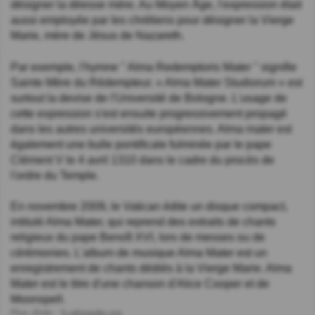
désigner la déesse mère. Au Moyen Âge, l'expression était
aussi employée par les chrétiens pour désigner la Vierge
Marie, mère de Jésus de Nazareth.
Par exemple, l'hymne " Alma Redemptoris Mater " signifie
Sainte Mère du Rédempteur. « Alma Mater Studiorum » est
surtout la devise de l'Université de Bologne. L'usage de
cette expression s'est ensuite progressivement propagé
dans les autres universités européennes. Alma mater est
également une bulle pontificale fulminée par le pape
Clément V le 4 avril 1310 dans le cadre du procès de
l'ordre du Temple.
En novembre 2009, le Vatican édite un disque compact,
intitulé Alma Mater, qui reprend des extraits de chants
religieux du pape Benoît XVI, lors de messes ou de
cérémonies. L'album de musique Alma Mater est un
enregistrement de chants dédiés à la Vierge Marie. Alma
Mater est le titre d'une chanson d'Alice Cooper et de
Moonspell.
Plus d'info :
fr.wikipedia.org