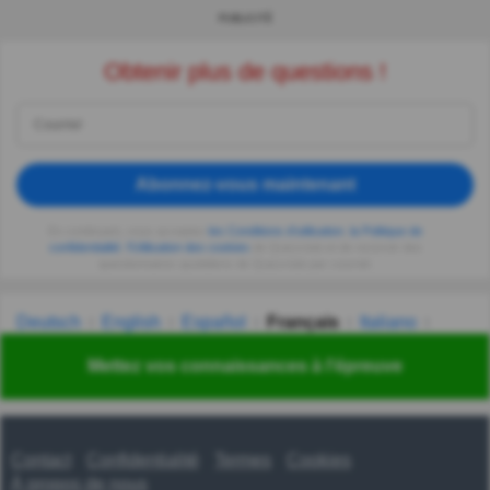
PUBLICITÉ
Obtenir plus de questions !
Abonnez-vous maintenant
En continuant, vous acceptez
les Conditions d'utilisation
,
la Politique de
confidentialité
,
l'Utilisation des cookies
de Quizzclub et de recevoir des
questionnaires quotidiens de Quizzclub par courriel.
Deutsch
English
Español
Français
Italiano
Nederlands
Polski
Português
Svenska
Türkçe
Mettez vos connaissances à l'épreuve
Русский
Українська
हिन्दी
한국어
汉语
漢語
Contact
Confidentialité
Termes
Cookies
À propos de nous