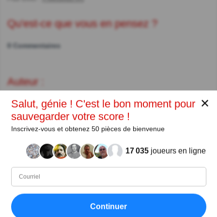
Qu'est-ce que vous en pensez ?
0 Commentaires
Auteur :
✕
Tawfik Ayadi
Salut, génie ! C'est le bon moment pour
sauvegarder votre score !
Auteur
Inscrivez-vous et obtenez 50 pièces de bienvenue
Depuis
Niveau
Score
Questions
17 035
joueurs en ligne
09/2020
99
1188050
5576
Partager
sur Facebook
Continuer