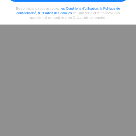
En continuant, vous acceptez
les Conditions d'utilisation
,
la Politique de
confidentialité
,
l'Utilisation des cookies
de Quizzclub et de recevoir des
questionnaires quotidiens de Quizzclub par courriel.